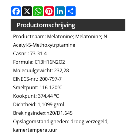
Facebook
X
WhatsApp
Pinterest
LinkedIn
Share
Productomschrijving
Productnaam: Melatonine; Melatonine; N-
Acetyl-5-Methoxytrptamine
Casnr.: 73-31-4
Formule: C13H16N2O2
Molecuulgewicht: 232,28
EINECS-nr.: 200-797-7
Smeltpunt: 116-120℃
Kookpunt: 374,44 ℃
Dichtheid: 1,109
9 g/ml
Brekingsindex:n20/D1.645
Opslagomstandigheden: droog verzegeld,
kamertemperatuur