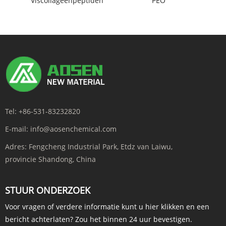
Viscollageenpeptiden
PEO
Tel:
+86-531-83232820
E-mail:
info@aosenchemical.com
Adres:
Fengcheng Industrial Park, Etdz van Laiwu,
provincie Shandong, China
STUUR ONDERZOEK
Voor vragen of verdere informatie kunt u hier klikken en een
bericht achterlaten? Zou het binnen 24 uur bevestigen.