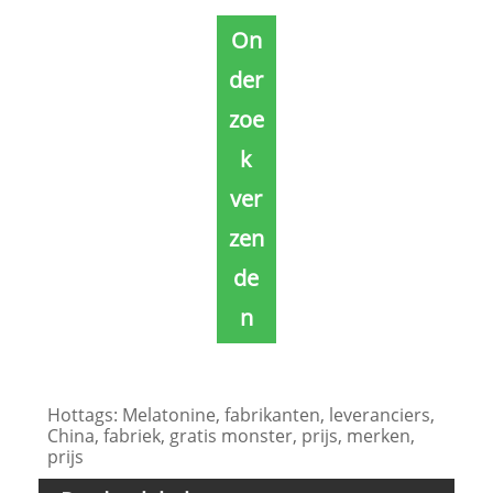
On
der
zoe
k
ver
zen
de
n
Hottags: Melatonine, fabrikanten, leveranciers,
China, fabriek, gratis monster, prijs, merken,
prijs