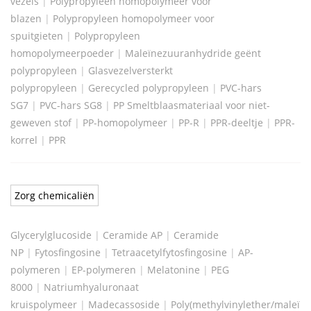
vezels
|
Polypropyleen homopolymeer voor
blazen
|
Polypropyleen homopolymeer voor
spuitgieten
|
Polypropyleen
homopolymeerpoeder
|
Maleïnezuuranhydride geënt
polypropyleen
|
Glasvezelversterkt
polypropyleen
|
Gerecycled polypropyleen
|
PVC-hars
SG7
|
PVC-hars SG8
|
PP Smeltblaasmateriaal voor niet-
geweven stof
|
PP-homopolymeer
|
PP-R
|
PPR-deeltje
|
PPR-
korrel
|
PPR
Zorg chemicaliën
Glycerylglucoside
|
Ceramide AP
|
Ceramide
NP
|
Fytosfingosine
|
Tetraacetylfytosfingosine
|
AP-
polymeren
|
EP-polymeren
|
Melatonine
|
PEG
8000
|
Natriumhyaluronaat
kruispolymeer
|
Madecassoside
|
Poly(methylvinylether/maleïn