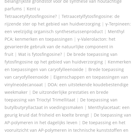
belangrijkste grondstof voor de synthese van houtachtige
parfums
|
Kent u
Tetraacetylfytosfingosine?
|
Tetraacetylfytosfingosine: de
rijzende ster op het gebied van huidverzorging
|
γ-Terpineen:
een veelzijdig organisch synthesetussenproduct
|
Menthyl
PCA: kenmerken en toepassingen
|
γ-Valerolacton: het
gevarieerde gebruik van de natuurlijke component in
fruit
|
Wat is fytosfingosine?
|
De brede toepassing van
fytosfingosine op het gebied van huidverzorging
|
Kenmerken
en toepassingen van caryofylleenoxide
|
Brede toepassing
van caryofylleenoxide
|
Eigenschappen en toepassingen van
vinylneodecanoaat
|
DOA: een uitstekende koudebestendige
weekmaker
|
De uitzonderlijke prestaties en brede
toepassing van Trioctyl Trimellitaat
|
De toepassing van
butylbutyryllactaat in voedingssmaken
|
Menthylacetaat: een
geurig kruid dat frisheid en koelte brengt
|
De toepassing van
AP-polymeren in het dagelijks leven
|
De toepassing en het
vooruitzicht van AP-polymeren in technische kunststoffen en