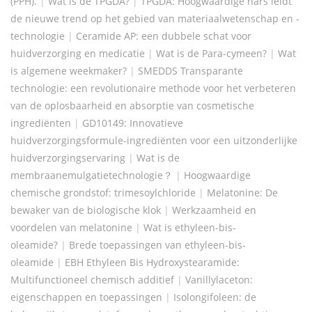
(PPH).
|
Wat is de TPGDA?
|
TPGDA: Hoogwaardige hars leidt
de nieuwe trend op het gebied van materiaalwetenschap en -
technologie
|
Ceramide AP: een dubbele schat voor
huidverzorging en medicatie
|
Wat is de Para-cymeen?
|
Wat
is algemene weekmaker?
|
SMEDDS Transparante
technologie: een revolutionaire methode voor het verbeteren
van de oplosbaarheid en absorptie van cosmetische
ingrediënten
|
GD10149: Innovatieve
huidverzorgingsformule-ingrediënten voor een uitzonderlijke
huidverzorgingservaring
|
Wat is de
membraanemulgatietechnologie？
|
Hoogwaardige
chemische grondstof: trimesoylchloride
|
Melatonine: De
bewaker van de biologische klok
|
Werkzaamheid en
voordelen van melatonine
|
Wat is ethyleen-bis-
oleamide?
|
Brede toepassingen van ethyleen-bis-
oleamide
|
EBH Ethyleen Bis Hydroxystearamide:
Multifunctioneel chemisch additief
|
Vanillylaceton:
eigenschappen en toepassingen
|
Isolongifoleen: de