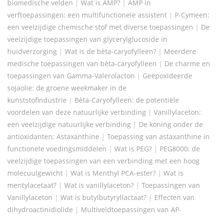
biomedische velden
|
Wat is AMP?
|
AMP in
verftoepassingen: een multifunctionele assistent
|
P-Cymeen:
een veelzijdige chemische stof met diverse toepassingen
|
De
veelzijdige toepassingen van glycerylglucoside in
huidverzorging
|
Wat is de bèta-caryofylleen?
|
Meerdere
medische toepassingen van bèta-caryofylleen
|
De charme en
toepassingen van Gamma-Valerolacton
|
Geëpoxideerde
sojaolie: de groene weekmaker in de
kunststofindustrie
|
Bèta-Caryofylleen: de potentiële
voordelen van deze natuurlijke verbinding
|
Vanillylaceton:
een veelzijdige natuurlijke verbinding
|
De koning onder de
antioxidanten: Astaxanthine
|
Toepassing van astaxanthine in
functionele voedingsmiddelen
|
Wat is PEG?
|
PEG8000: de
veelzijdige toepassingen van een verbinding met een hoog
molecuulgewicht
|
Wat is Menthyl PCA-ester?
|
Wat is
mentylacetaat?
|
Wat is vanillylaceton?
|
Toepassingen van
Vanillylaceton
|
Wat is butylbutyryllactaat?
|
Effecten van
dihydroactinidiolide
|
Multiveldtoepassingen van AP-