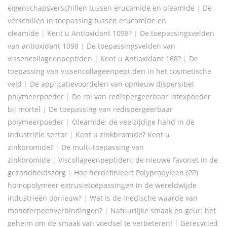
eigenschapsverschillen tussen erucamide en oleamide
|
De
verschillen in toepassing tussen erucamide en
oleamide
|
Kent u Antioxidant 1098?
|
De toepassingsvelden
van antioxidant 1098
|
De toepassingsvelden van
vissencollageenpeptiden
|
Kent u Antioxidant 168?
|
De
toepassing van vissencollageenpeptiden in het cosmetische
veld
|
De applicatievoordelen van opnieuw dispersibel
polymeerpoeder
|
De rol van redispergeerbaar latexpoeder
bij mortel
|
De toepassing van redispergeerbaar
polymeerpoeder
|
Oleamide: de veelzijdige hand in de
industriële sector
|
Kent u zinkbromide? Kent u
zinkbromide?
|
De multi-toepassing van
zinkbromide
|
Viscollageenpeptiden: de nieuwe favoriet in de
gezondheidszorg
|
Hoe herdefinieert Polypropyleen (PP)
homopolymeer extrusietoepassingen in de wereldwijde
industrieën opnieuw?
|
Wat is de medische waarde van
monoterpeenverbindingen?
|
Natuurlijke smaak en geur: het
geheim om de smaak van voedsel te verbeteren!
|
Gerecycled