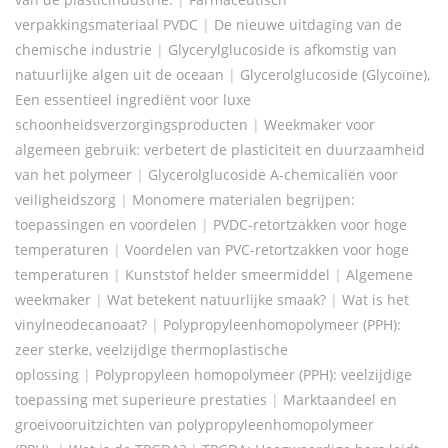
verpakkingsmateriaal PVDC
|
De nieuwe uitdaging van de
chemische industrie
|
Glycerylglucoside is afkomstig van
natuurlijke algen uit de oceaan
|
Glycerolglucoside (Glycoïne),
Een essentieel ingrediënt voor luxe
schoonheidsverzorgingsproducten
|
Weekmaker voor
algemeen gebruik: verbetert de plasticiteit en duurzaamheid
van het polymeer
|
Glycerolglucoside A-chemicaliën voor
veiligheidszorg
|
Monomere materialen begrijpen:
toepassingen en voordelen
|
PVDC-retortzakken voor hoge
temperaturen
|
Voordelen van PVC-retortzakken voor hoge
temperaturen
|
Kunststof helder smeermiddel
|
Algemene
weekmaker
|
Wat betekent natuurlijke smaak?
|
Wat is het
vinylneodecanoaat?
|
Polypropyleenhomopolymeer (PPH):
zeer sterke, veelzijdige thermoplastische
oplossing
|
Polypropyleen homopolymeer (PPH): veelzijdige
toepassing met superieure prestaties
|
Marktaandeel en
groeivooruitzichten van polypropyleenhomopolymeer