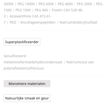
20000
|
PEG 10000
|
PEG 6000
|
PEG 4000
|
PEG 2000
|
PEG
1500
|
PEG 1000
|
PEG 400
|
Fisetin CAS 528-48-
3
|
Astaxanthine CAS 472-61-
7
|
PEO
|
Viscollageenpeptiden
|
Natriumdodecylsulfaat
Superplastificeerder
Gesulfoneerd
melamineformaldehydecondensaat
|
Natriumzout van
polynaftaleensulfonzuur
Monomere materialen
Natuurlijke smaak en geur