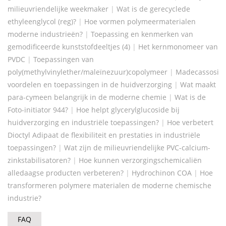
milieuvriendelijke weekmaker
|
Wat is de gerecyclede
ethyleenglycol (reg)?
|
Hoe vormen polymeermaterialen
moderne industrieën?
|
Toepassing en kenmerken van
gemodificeerde kunststofdeeltjes (4)
|
Het kernmonomeer van
PVDC
|
Toepassingen van
poly(methylvinylether/maleïnezuur)copolymeer
|
Madecassosid
voordelen en toepassingen in de huidverzorging
|
Wat maakt
para-cymeen belangrijk in de moderne chemie
|
Wat is de
Foto-initiator 944?
|
Hoe helpt glycerylglucoside bij
huidverzorging en industriële toepassingen?
|
Hoe verbetert
Dioctyl Adipaat de flexibiliteit en prestaties in industriële
toepassingen?
|
Wat zijn de milieuvriendelijke PVC-calcium-
zinkstabilisatoren?
|
Hoe kunnen verzorgingschemicaliën
alledaagse producten verbeteren?
|
Hydrochinon COA
|
Hoe
transformeren polymere materialen de moderne chemische
industrie?
FAQ