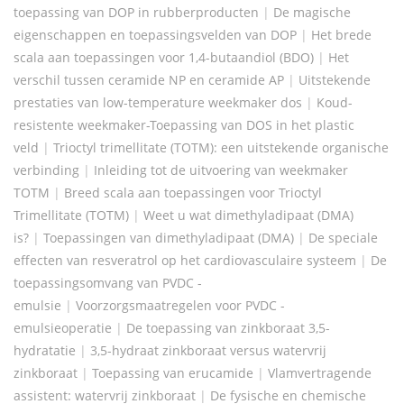
toepassing van DOP in rubberproducten
|
De magische
eigenschappen en toepassingsvelden van DOP
|
Het brede
scala aan toepassingen voor 1,4-butaandiol (BDO)
|
Het
verschil tussen ceramide NP en ceramide AP
|
Uitstekende
prestaties van low-temperature weekmaker dos
|
Koud-
resistente weekmaker-Toepassing van DOS in het plastic
veld
|
Trioctyl trimellitate (TOTM): een uitstekende organische
verbinding
|
Inleiding tot de uitvoering van weekmaker
TOTM
|
Breed scala aan toepassingen voor Trioctyl
Trimellitate (TOTM)
|
Weet u wat dimethyladipaat (DMA)
is?
|
Toepassingen van dimethyladipaat (DMA)
|
De speciale
effecten van resveratrol op het cardiovasculaire systeem
|
De
toepassingsomvang van PVDC -
emulsie
|
Voorzorgsmaatregelen voor PVDC -
emulsieoperatie
|
De toepassing van zinkboraat 3,5-
hydratatie
|
3,5-hydraat zinkboraat versus watervrij
zinkboraat
|
Toepassing van erucamide
|
Vlamvertragende
assistent: watervrij zinkboraat
|
De fysische en chemische