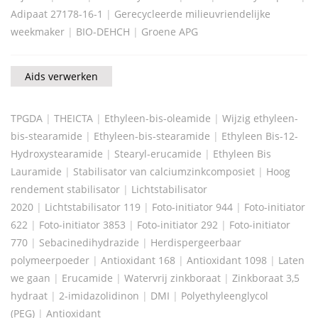
Adipaat 27178-16-1
|
Gerecycleerde milieuvriendelijke
weekmaker
|
BIO-DEHCH
|
Groene APG
Aids verwerken
TPGDA
|
THEICTA
|
Ethyleen-bis-oleamide
|
Wijzig ethyleen-
bis-stearamide
|
Ethyleen-bis-stearamide
|
Ethyleen Bis-12-
Hydroxystearamide
|
Stearyl-erucamide
|
Ethyleen Bis
Lauramide
|
Stabilisator van calciumzinkcomposiet
|
Hoog
rendement stabilisator
|
Lichtstabilisator
2020
|
Lichtstabilisator 119
|
Foto-initiator 944
|
Foto-initiator
622
|
Foto-initiator 3853
|
Foto-initiator 292
|
Foto-initiator
770
|
Sebacinedihydrazide
|
Herdispergeerbaar
polymeerpoeder
|
Antioxidant 168
|
Antioxidant 1098
|
Laten
we gaan
|
Erucamide
|
Watervrij zinkboraat
|
Zinkboraat 3,5
hydraat
|
2-imidazolidinon
|
DMI
|
Polyethyleenglycol
(PEG)
|
Antioxidant