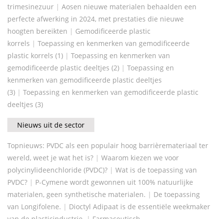
trimesinezuur
|
Aosen nieuwe materialen behaalden een
perfecte afwerking in 2024, met prestaties die nieuwe
hoogten bereikten
|
Gemodificeerde plastic
korrels
|
Toepassing en kenmerken van gemodificeerde
plastic korrels (1)
|
Toepassing en kenmerken van
gemodificeerde plastic deeltjes (2)
|
Toepassing en
kenmerken van gemodificeerde plastic deeltjes
(3)
|
Toepassing en kenmerken van gemodificeerde plastic
deeltjes (3)
Nieuws uit de sector
Topnieuws: PVDC als een populair hoog barrièremateriaal ter
wereld, weet je wat het is?
|
Waarom kiezen we voor
polycinylideenchloride (PVDC)?
|
Wat is de toepassing van
PVDC?
|
P-Cymene wordt gewonnen uit 100% natuurlijke
materialen, geen synthetische materialen.
|
De toepassing
van Longifolene.
|
Dioctyl Adipaat is de essentiële weekmaker
van de plasticindustrie.
|
Farmaceutisch