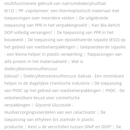
multifunctionele gebruik van natriumdodecylsulfaat
(K12)
|
PP -copolymeer: een thermoplastisch materiaal met
toepassingen over meerdere velden
|
De uitgebreide
toepassing van PPR in het verpakkingsveld
|
Kan Bio-dehch
DOP volledig vervangen?
|
De toepassing van PPR in het
bouwveld
|
De toepassing van epoxidiseerde sojaolie (ESO) op
het gebied van voedselverpakkingen
|
Geëpoxideerde sojaolie
- een kleine helper in plastic verwerking
|
Toepassingen van
alfa pineen in het materiaalveld
|
Wat is
dodecylbenzenesulfonzuur
(labsa)?
|
Dodecylbenzenesulfonzuur (labsa) - Een onmisbare
helper in de dagelijkse chemische industrie
|
De toepassing
van PVDC op het gebied van voedselverpakkingen
|
PVDC - De
onbetwistbare keuze voor cosmetische
verpakkingen
|
Glycerol Glucoside -
Huidverzorgingsvoordelen van een celactivator
|
De
toepassing van ethyleen bis olamide in plastic
productie
|
Kent u de verschillen tussen DINP en DOP?
|
De