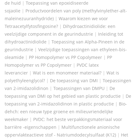
de huid
|
Toepassing van epoxidiseerde
sojaolie
|
Productvoordelen van poly (methylvinylether-alt-
maleïnezuuranhydride)
|
Waarom kiezen we voor
Tetraacetylfytosfingosine?
|
Dihydroactinidiolide: een
veelzijdige component in de geurindustrie
|
Inleiding tot
dihydroactinidiolide
|
Toepassing van Alpha-Pineen in de
geurindustrie
|
Veelzijdige toepassingen van ethyleen-bis-
oleamide
|
PP Homopolymer vs PP Copolymeer
|
PP
Homopolymer vs PP Copolymeer
|
PVDC latex
leverancier
|
Wat is een monomeer materiaal?
|
Wat is
polyethyleenglycol?
|
De toepassing van DMI
|
Toepassingen
van 2-imidazolidinon
|
Toepassingen van DMPU
|
De
toepassing van DMI op het gebied van plastic productie
|
De
toepassing van 2-imidazolidinon in plastic productie
|
Bio-
dehch: een nieuw type groene en milieuvriendelijke
weekmaker
|
PVDC: het beste verpakkingsmateriaal voor
barrière -eigenschappen
|
Multifunctionele anionische
oppervlakteactieve stof - Natriumdodecylsulfaat (K12)
|
Het