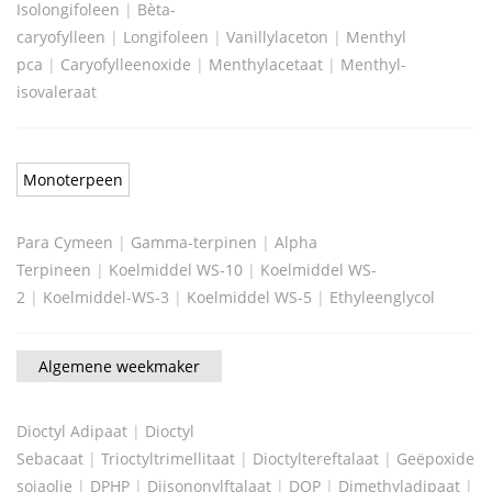
Isolongifoleen
|
Bèta-
caryofylleen
|
Longifoleen
|
Vanillylaceton
|
Menthyl
pca
|
Caryofylleenoxide
|
Menthylacetaat
|
Menthyl-
isovaleraat
Monoterpeen
Para Cymeen
|
Gamma-terpinen
|
Alpha
Terpineen
|
Koelmiddel WS-10
|
Koelmiddel WS-
2
|
Koelmiddel-WS-3
|
Koelmiddel WS-5
|
Ethyleenglycol
Algemene weekmaker
Dioctyl Adipaat
|
Dioctyl
Sebacaat
|
Trioctyltrimellitaat
|
Dioctyltereftalaat
|
Geëpoxideer
sojaolie
|
DPHP
|
Diisononylftalaat
|
DOP
|
Dimethyladipaat
|
D