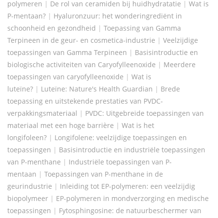
polymeren
|
De rol van ceramiden bij huidhydratatie
|
Wat is
P-mentaan?
|
Hyaluronzuur: het wonderingrediënt in
schoonheid en gezondheid
|
Toepassing van Gamma
Terpineen in de geur- en cosmetica-industrie
|
Veelzijdige
toepassingen van Gamma Terpineen
|
Basisintroductie en
biologische activiteiten van Caryofylleenoxide
|
Meerdere
toepassingen van caryofylleenoxide
|
Wat is
luteïne?
|
Luteïne: Nature's Health Guardian
|
Brede
toepassing en uitstekende prestaties van PVDC-
verpakkingsmateriaal
|
PVDC: Uitgebreide toepassingen van
materiaal met een hoge barrière
|
Wat is het
longifoleen?
|
Longifolene: veelzijdige toepassingen en
toepassingen
|
Basisintroductie en industriële toepassingen
van P-menthane
|
Industriële toepassingen van P-
mentaan
|
Toepassingen van P-menthane in de
geurindustrie
|
Inleiding tot EP-polymeren: een veelzijdig
biopolymeer
|
EP-polymeren in mondverzorging en medische
toepassingen
|
Fytosphingosine: de natuurbeschermer van