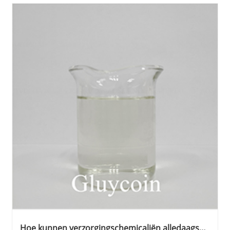
Hoe kunnen verzorgingschemicaliën alledaagse