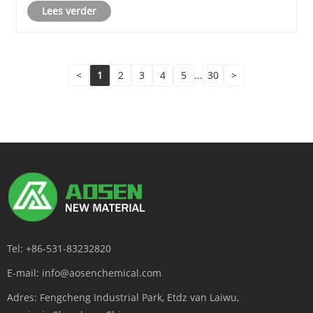
Lees verder
sectoren verbetert, pakt algemene problemen......
<
1
2
3
4
5
...
30
>
Tel:
+86-531-83232820
E-mail:
info@aosenchemical.com
Adres:
Fengcheng Industrial Park, Etdz van Laiwu,