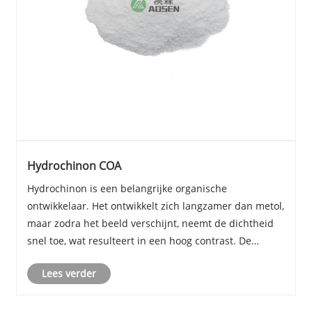
Hydrochinon COA
Hydrochinon is een belangrijke organische
ontwikkelaar. Het ontwikkelt zich langzamer dan metol,
maar zodra het beeld verschijnt, neemt de dichtheid
snel toe, wat resulteert in een hoog contrast. De
ontwikkeling verloopt het snelst bij 27°C tot 29°C;
Lees verder
onder de 15°C vertraagt ​​het en onder de 5°C sto......