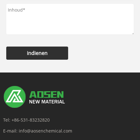
indienen
Tel:
+86-531-83232820
E-mail:
info@aosenchemical.com