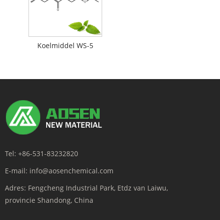
Koelmiddel WS-5
Tel:
+86-531-83232820
E-mail:
info@aosenchemical.com
Adres:
Fengcheng Industrial Park, Etdz van Laiwu,
provincie Shandong, China