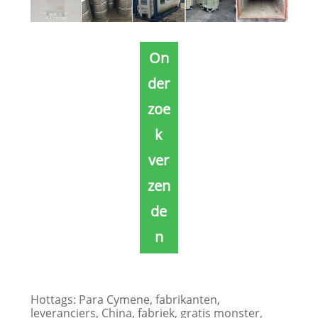
On
der
zoe
k
ver
zen
de
n
Hottags: Para Cymene, fabrikanten,
leveranciers, China, fabriek, gratis monster,