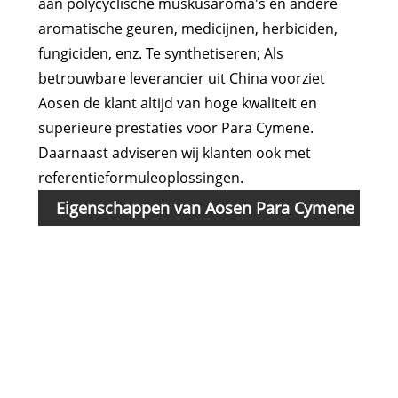
aan polycyclische muskusaroma's en andere
aromatische geuren, medicijnen, herbiciden,
fungiciden, enz. Te synthetiseren; Als
betrouwbare leverancier uit China voorziet
Aosen de klant altijd van hoge kwaliteit en
superieure prestaties voor Para Cymene.
Daarnaast adviseren wij klanten ook met
referentieformuleoplossingen.
Eigenschappen van Aosen Para Cymene
Ite
Vers
Anal
Haz
Rela