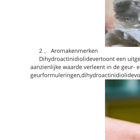
2 、 Aromakenmerken
Dihydroactinidiolide
vertoont een uit
aanzienlijke waarde verleent in de geur-
geurformuleringen,
dihydroactinidiolide
vo