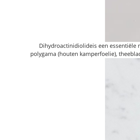
Dihydroactinidiolide
is een essentiële 
polygama (houten kamperfoelie), theebla